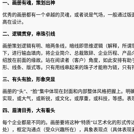
一、画册有魂，策划出神
优秀的画册都有一个卓越的灵魂，或者说是气场，一般通过版
高在设计。
二、逻辑贯穿，串珠引线
画册策划逻辑有明、暗两条线，暗线即思维逻辑（解释，所谓思维
下，进行输血填肉，将企业简介、总裁致辞、企业历程、产品
绍放在前面的缘故。站在阅读者（客户）角度，如此安排有助
形、线条、版式等。只有用线串起来的珠子才能称为链，只有符
三、有头有脸，形象突显
画册的“头”、“脸”集中体现在封面和内部整体风格把握上。
实现，或大气，或新锐，或文化，或厚重，或科技，等感。表
四、眉清目秀，大有看头
每个企业都是不同的。画册要将这种“特质”以艺术化的形式传
处），框定沟通点（受众兴趣所在），具象表现点（具体表现