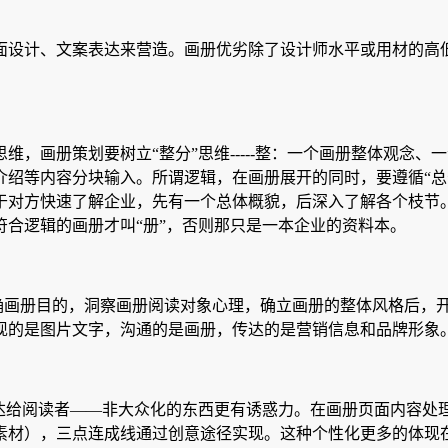
面设计、文案表达来营造。画册优劣除了设计师水平或用材的高低
，画册策划要树立“整分”思维-----整：一个画册整体观念
介绍等内容分块输入。所谓逻辑，在画册展开的同时，要遵循“总
于对方快速了解企业，先有一个总体概貌，后深入了解各个枝节
合逻辑的画册才叫“册”，否则那只是一本企业的资料本。
明确画册目的，洞察画册阅读对象心理，确立画册的整体风格后，
现的是图片文字，沟通的是画册，传达的是营销信息和品牌形象
达给阅读者——非大众化的东西更有诱惑力。在画册页面内容处理
素材），三点连成线通过创意途径实现。这种个性化更多的体现