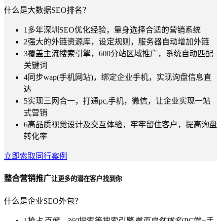
什么是大数据SEO排名？
1
多年深圳SEO优化经验，量身选择合适的营销系统
2
强大的外链资源库，设定规则，服务器自动增加外链
3
覆盖主流搜索引擎，600分站区域推广，系统自动匹配
关键词
4
同步wap(手机网站)，绑定企业手机，实现询盘信息直
达
5
实现三网合一，打通pc,手机，微信，让企业实现一站
式营销
6
高品质视觉设计及交互体验，牢牢留住客户，提高询盘
转化率
立即索取同行案例
整合营销推广
让更多的潜在客户找到你
什么是企业SEO外包？
1
抢占
百度、360
搜索等搜索引擎
首页自然排名
(PC端+手