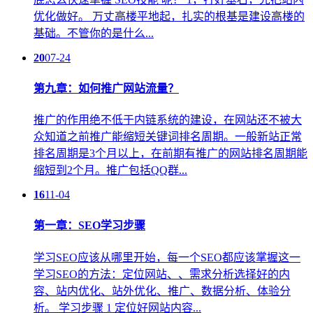
优化做好。 万丈高楼平地起，扎实的根基是建设高楼的
基础。不管你的是什么...
20
07-24
第九章：如何推广网站流量？
推广的作用绝不低于内链系统的建设，在网站还不被大
众知道之前推广能缩短关键词排名周期。一般新站正常
排名周期是3个月以上，在前期有推广的网站排名周期能
缩短到2个月。推广包括QQ群...
16
11-04
第一章：SEO学习步骤
学习SEO应该从哪里开始，每一个SEO都应该掌握这一
学习SEO的方法：定位网站、、需求分析选择好的内
容、站内优化、站外优化、推广、数据分析、体验分
析。 学习步骤 1 定位好网站内容...