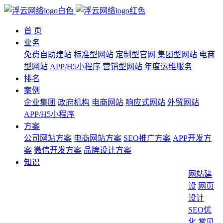
首 页
业务
免费自助建站
标准型网站
定制型官网
集团型网站
电商
型网站
APP/H5小程序
营销型网站
年度运维服务
排名
案例
企业集团
政府机构
电商网站
响应式网站
外贸网站
APP/H5小程序
方案
公司网站方案
电商网站方案
SEO推广方案
APP开发方
案
微信开发方案
品牌设计方案
知识
网站建
设
网页
设计
SEO优
化
常见