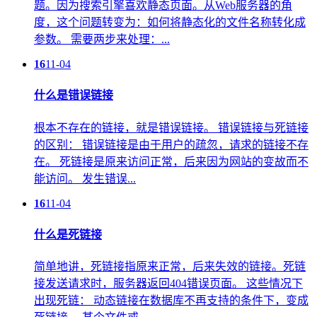
题。因为搜索引擎喜欢静态页面。从Web服务器的角
度，这个问题转变为：如何将静态化的文件名称转化成
参数。 需要两步来处理：...
16
11-04
什么是错误链接
根本不存在的链接，就是错误链接。 错误链接与死链接
的区别： 错误链接是由于用户的疏忽，请求的链接不存
在。 死链接是原来访问正常，后来因为网站的变故而不
能访问。 发生错误...
16
11-04
什么是死链接
简单地讲，死链接指原来正常，后来失效的链接。死链
接发送请求时，服务器返回404错误页面。 这些情况下
出现死链： 动态链接在数据库不再支持的条件下，变成