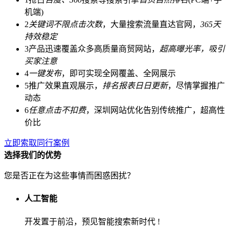
机端)
2
关键词不限点击次数
，大量搜索流量直达官网，
365天
持效稳定
3
产品迅速覆盖众多高质量商贸网站，
超高曝光率，吸引
买家注意
4
一键发布
，即可实现全网覆盖、全网展示
5
推广效果直观展示，
排名报表日日更新
，尽情掌握推广
动态
6
任意点击不扣费
，深圳网站优化告别传统推广，超高性
价比
立即索取同行案例
选择我们的
优势
您是否正在为这些事情而困惑困扰？
人工智能
开发置于前沿，预见智能搜索新时代 !