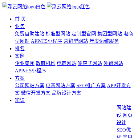
首 页
业务
免费自助建站
标准型网站
定制型官网
集团型网站
电商
型网站
APP/H5小程序
营销型网站
年度运维服务
排名
案例
企业集团
政府机构
电商网站
响应式网站
外贸网站
APP/H5小程序
方案
公司网站方案
电商网站方案
SEO推广方案
APP开发方
案
微信开发方案
品牌设计方案
知识
网站建
设
网页
设计
SEO优
化
常见