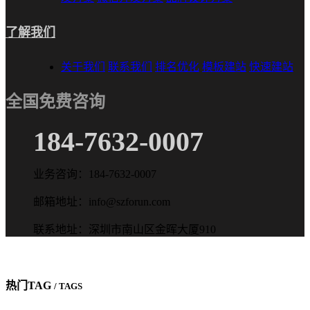
了解我们
关于我们
联系我们
排名优化
模板建站
快速建站
全国免费咨询
184-7632-0007
业务咨询：184-7632-0007
邮箱地址：info@szforun.com
联系地址：深圳市南山区金晖大厦910
热门TAG
/ TAGS