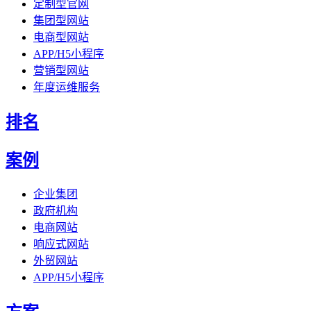
定制型官网
集团型网站
电商型网站
APP/H5小程序
营销型网站
年度运维服务
排名
案例
企业集团
政府机构
电商网站
响应式网站
外贸网站
APP/H5小程序