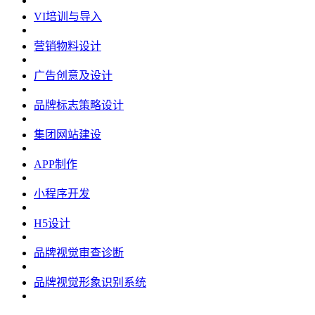
VI培训与导入
营销物料设计
广告创意及设计
品牌标志策略设计
集团网站建设
APP制作
小程序开发
H5设计
品牌视觉审查诊断
品牌视觉形象识别系统