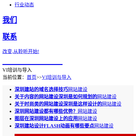
行业动态
我们
联系
改变,从聆听开始!
184-7632-0007
VI培训与导入
当前位置：
首页
>>
VI培训与导入
​深圳建站的域名选择技巧
网站建设
​关于内容的网站建设深圳是如何规划的
网站建设
​关于时尚类的网站建设深圳是这样设计的
网站建设
深圳网站建设都有哪些优势？
网站建设
​图层在深圳网站建设上的应用
网站建设
​深圳建站设计FLASH动画有哪些要点
网站建设