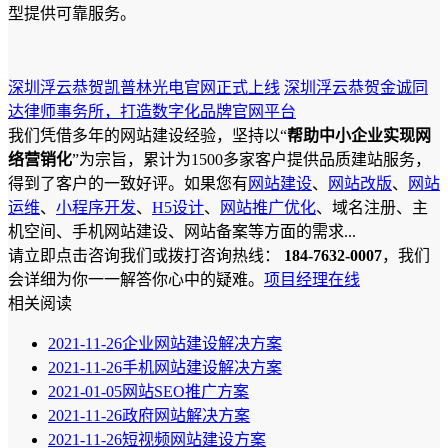
型提供可靠服务。
深圳浮云恭贺凯普林光电官网正式上线
深圳浮云恭贺金诚同
达律师事务所，打造数字化品牌官网平台
我们凭借多年的网站建设经验，坚持以“
帮助中小企业实现网
络营销化
”为宗旨，累计为1500多家客户提供品质建站服务，
得到了客户的一致好评。如果您有
网站建设
、
网站改版
、
网站
运维
、
小程序开发
、
H5设计
、
网站推广优化
、域名注册、主
机空间、手机网站建设、网站备案等方面的需求...
请立即点击咨询我们或拨打咨询热线：
184-7632-0007
，我们
会详细为你一一解答你心中的疑难。
项目经理在线
相关阅读
2021-11-26
企业网站建设解决方案
2021-11-26
手机网站建设解决方案
2021-01-05
网站SEO推广方案
2021-11-26
政府网站解决方案
2021-11-26
短视频网站建设方案