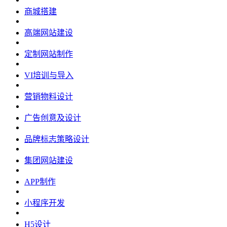
商城搭建
高端网站建设
定制网站制作
VI培训与导入
营销物料设计
广告创意及设计
品牌标志策略设计
集团网站建设
APP制作
小程序开发
H5设计