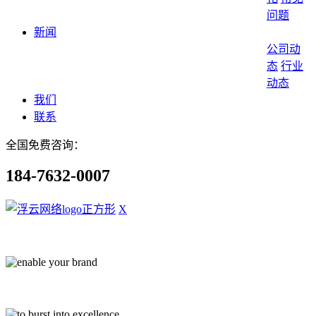
问题
新闻
公司动
态
行业
动态
我们
联系
全国免费咨询：
184-7632-0007
X