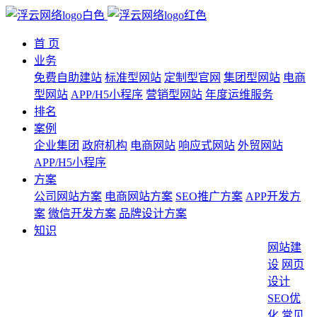
首 页
业务
免费自助建站
标准型网站
定制型官网
集团型网站
电商
型网站
APP/H5小程序
营销型网站
年度运维服务
排名
案例
企业集团
政府机构
电商网站
响应式网站
外贸网站
APP/H5小程序
方案
公司网站方案
电商网站方案
SEO推广方案
APP开发方
案
微信开发方案
品牌设计方案
知识
网站建
设
网页
设计
SEO优
化
常见