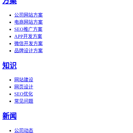
方案
公司网站方案
电商网站方案
SEO推广方案
APP开发方案
微信开发方案
品牌设计方案
知识
网站建设
网页设计
SEO优化
常见问题
新闻
公司动态