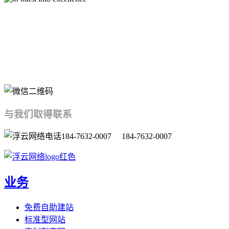
中高端网站定制开发服务商
与我们取得联系
184-7632-0007 184-7632-0007
业务
免费自助建站
标准型网站