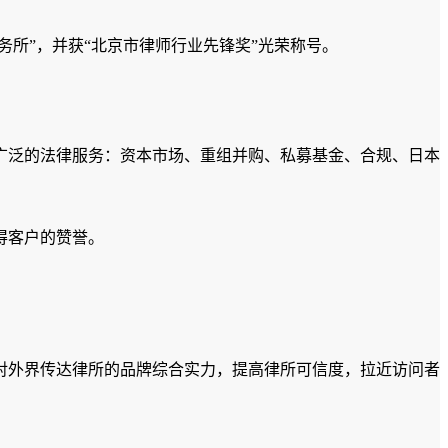
务所”，并获“北京市律师行业先锋奖”光荣称号。
广泛的法律服务：资本市场、重组并购、私募基金、合规、日本
得客户的赞誉。
对外界传达律所的品牌综合实力，提高律所可信度，拉近访问者