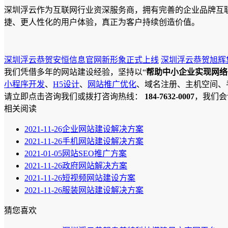
深圳浮云作为互联网行业资深服务商，拥有完善的企业品牌互
捷、更人性化的用户体验，真正为客户持续创造价值。
深圳浮云恭贺安恒信息官网新形象正式上线
深圳浮云恭贺旭辉
我们凭借多年的网站建设经验，坚持以“
帮助中小企业实现网络
小程序开发
、
H5设计
、
网站推广优化
、域名注册、主机空间、手
请立即点击咨询我们或拨打咨询热线：
184-7632-0007
，我们会
相关阅读
2021-11-26
企业网站建设解决方案
2021-11-26
手机网站建设解决方案
2021-01-05
网站SEO推广方案
2021-11-26
政府网站解决方案
2021-11-26
短视频网站建设方案
2021-11-26
服装网站建设解决方案
猜您喜欢