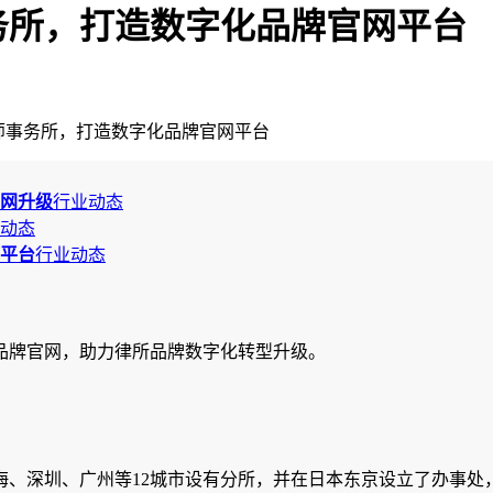
务所，打造数字化品牌官网平台
师事务所，打造数字化品牌官网平台
网升级
行业动态
动态
平台
行业动态
品牌官网，助力律所品牌数字化转型升级。
上海、深圳、广州等12城市设有分所，并在日本东京设立了办事