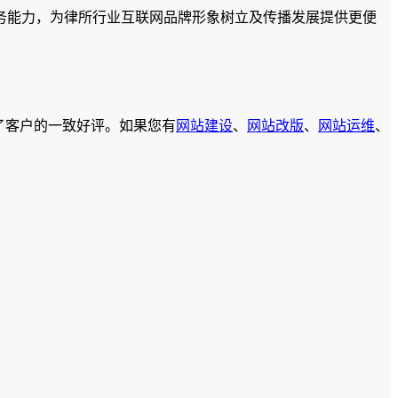
务能力，为律所行业互联网品牌形象树立及传播发展提供更便
到了客户的一致好评。如果您有
网站建设
、
网站改版
、
网站运维
、